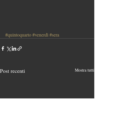
#quintoquarto
#venerdì
#sera
Post recenti
Mostra tutti