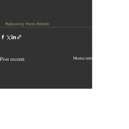
#takeaway
#sera
#menù
Post recenti
Mostra tutti